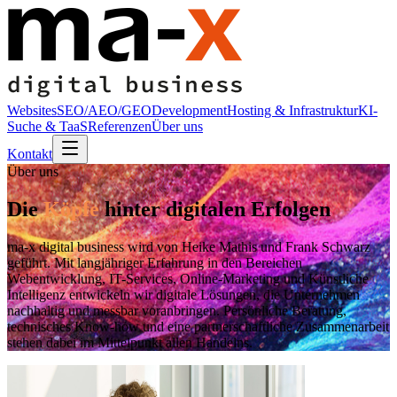
Websites
SEO/AEO/GEO
Development
Hosting & Infrastruktur
KI-
Suche & TaaS
Referenzen
Über uns
Kontakt
Über uns
Die
Köpfe
hinter digitalen Erfolgen
ma-x digital business wird von Heike Mathis und Frank Schwarz
geführt. Mit langjähriger Erfahrung in den Bereichen
Webentwicklung, IT-Services, Online-Marketing und Künstliche
Intelligenz entwickeln wir digitale Lösungen, die Unternehmen
nachhaltig und messbar voranbringen. Persönliche Beratung,
technisches Know-how und eine partnerschaftliche Zusammenarbeit
stehen dabei im Mittelpunkt allen Handelns.